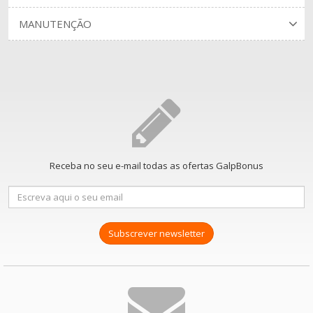
MANUTENÇÃO
Receba no seu e-mail todas as ofertas GalpBonus
Subscrever newsletter